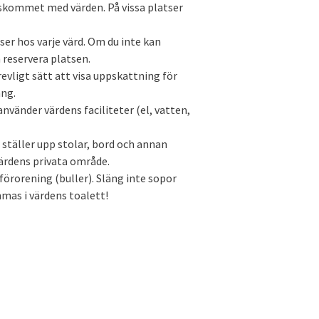
nskommet med värden. På vissa platser
er hos varje värd. Om du inte kan
 reservera platsen.
revligt sätt att visa uppskattning för
ång.
vänder värdens faciliteter (el, vatten,
er ställer upp stolar, bord och annan
ärdens privata område.
förorening (buller). Släng inte sopor
as i värdens toalett!