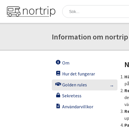
Information om nortrip
N
Om
Hur det fungerar
H
på
Golden rules
Re
Sekretess
de
vä
Användarvillkor
R
up
Pa