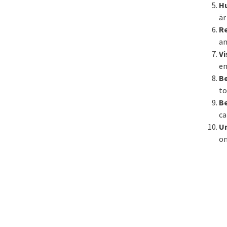
H
är
R
an
Vi
en
Be
to
Be
ca
U
om