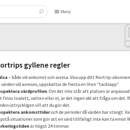
Meny
ortrips gyllene regler
älsa
– både vid ankomst och avresa. Visa upp ditt Nortrip-abonne
 värden vid avresan, uppskattar de flesta en liten "tacklapp".
spektera värdprofilen
. Om det inte står att platsen är anpassad 
t finns toalett, vatten eller el, är det ingen idé att fråga om det. 
rden uttryckligen vill att du gör det.
espektera ankomsttider
och de perioder då värden har stängt. V
pstå situationer som gör att en värd tillfälligt inte kan ta emot 
rkeringstiden
är högst 24 timmar.