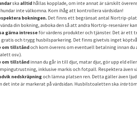
undar
ska
alltid
hållas kopplade, om inte annat är särskilt övere
 hundar inte välkomna. Kom ihåg att kontrollera värdsidan!
espektera bokningen.
Det finns ett begränsat antal Nortrip-plats
vända din bokning, avboka den så att andra Nortrip-resenärer kan
sa gärna intresse
för värdens produkter och tjänster. Det är ett t
 gratis och trygg husbilsparkering. Det finns givetvis inget köptv
 om tillstånd
och kom överens om eventuell betalning innan du an
alett osv.).
 om tillstånd
innan du går in till djur, matar djur, gör upp eld ell
mpingutrustning, inklusive markis och fotpall. Respektera även v
ndvik nedskräpning
och lämna platsen ren. Detta gäller även ljud
 det inte är markerat på värdsidan. Husbilstoaletten ska
inte
tömm