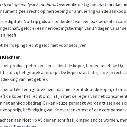
rstrekt op een fysiek medium
. Overeenkomstig met
wetsartikel h
nsument geen recht op herroeping of annulering van de aankoop va
s de digitale Nortrip gids als onderdeel van een pakketdeal in comb
ngeschaft, geldt er een herroepingstermijn van 14 dagen vanaf de d
zit heeft.
t herroepingsrecht geldt niet voor bedrijven.
2 Klachten
s het product gebreken kent, dient de koper, binnen redelijke tijd
t hij of zij het gebrek aanroept. De koper staat altijd in zijn rech
tdekking van het gebrek.
s het artikel een gebrek heeft dat niet komt door de koper, of om
eft de koper het recht om, in lijn met de regels van het consume
n het aankoopbedrag. Er kan keuze gemaakt worden tussen een cor
nkoopprijs, beëindiging van de overeenkomst of een compensatie 
achten aan Nortrip AS dienen schriftelijk ingediend te worden, me
an
post@nortrip.no
.