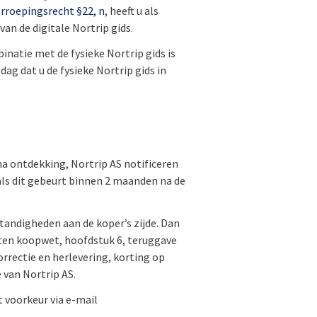
erroepingsrecht §22, n
, heeft u als
n de digitale Nortrip gids.
inatie met de fysieke Nortrip gids is
ag dat u de fysieke Nortrip gids in
 na ontdekking, Nortrip AS notificeren
t als dit gebeurt binnen 2 maanden na de
standigheden aan de koper’s zijde. Dan
nten koopwet, hoofdstuk 6, teruggave
rectie en herlevering, korting op
van Nortrip AS.
t voorkeur via e-mail