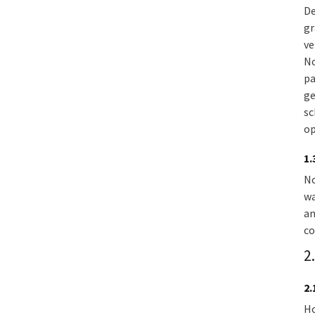
De
gr
ve
No
pa
ge
sc
op
1.
No
wa
an
co
2
2.
Ho