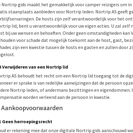
 Nortrip gids maakt het gemakkelijk voor camper reizigers om in
atis staanplaats aanbieden voor Nortrip leden. Nortrip AS geeft g
rblijfservaringen. De hosts zijn zelf verantwoordelijk voor het on
rtrip lid, bent u verantwoordelijk voor uw eigen acties. U zal zel
st bij uw wensen en behoeften. Onder geen omstandigheden kan V
houden voor schade dat mogelijk toekomt aan de host, gast, bez
hades zijn een kwestie tussen de hosts en gasten en zullen door z
gelost.
3 Verwijderen van een Nortrip lid
rtrip AS behoudt het recht om een Nortrip lid toegang tot de dig
nneer er sprake is van redelijke aanwijzingen dat de persoon opze
dere Nortrip leden, of andermans bezittingen en eigendommen. In 
mpensatie worden verleend aan de persoon in kwestie.
. Aankoopvoorwaarden
1 Geen herroepingsrecht
ud er rekening mee dat onze digitale Nortrip gids aanschouwd wo