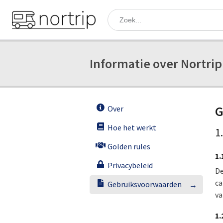
Informatie over Nortrip
G
Over
Hoe het werkt
1
Golden rules
1.
Privacybeleid
De
ca
Gebruiksvoorwaarden
va
1.