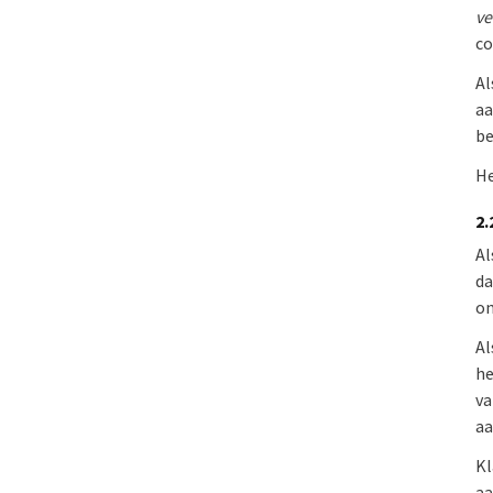
ve
co
Al
aa
be
He
2.
Al
da
on
Al
he
va
aa
Kl
a