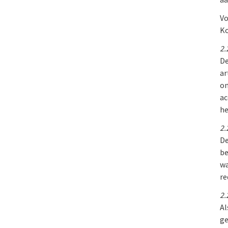
Vo
Ko
2.
De
ar
on
ac
he
2.
De
be
wa
re
2.
Al
ge